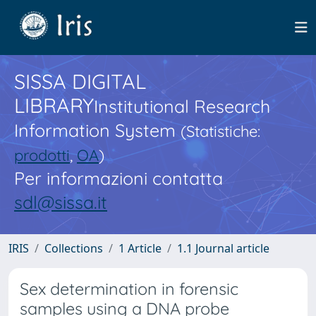
SISSA DIGITAL
LIBRARY
Institutional Research
Information System
(Statistiche:
prodotti
,
OA
)
Per informazioni contatta
sdl@sissa.it
IRIS
Collections
1 Article
1.1 Journal article
Sex determination in forensic
samples using a DNA probe