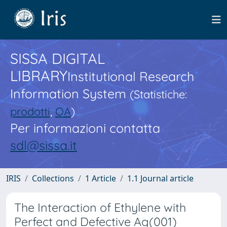
SISSA DIGITAL
LIBRARY
Institutional Research
Information System
(Statistiche:
prodotti
,
OA
)
Per informazioni contatta
sdl@sissa.it
IRIS
Collections
1 Article
1.1 Journal article
The Interaction of Ethylene with
Perfect and Defective Ag(001)