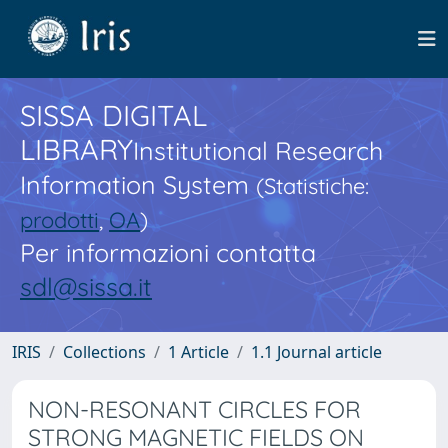
SISSA DIGITAL
LIBRARY
Institutional Research
Information System
(Statistiche:
prodotti
,
OA
)
Per informazioni contatta
sdl@sissa.it
IRIS
Collections
1 Article
1.1 Journal article
NON-RESONANT CIRCLES FOR
STRONG MAGNETIC FIELDS ON