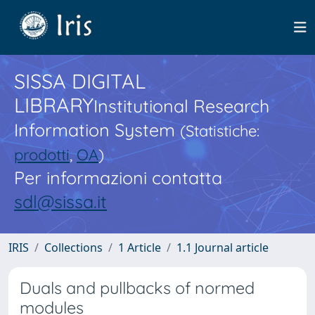
SISSA DIGITAL
LIBRARY
Institutional Research
Information System
(Statistiche:
prodotti
,
OA
)
Per informazioni contatta
sdl@sissa.it
IRIS
Collections
1 Article
1.1 Journal article
Duals and pullbacks of normed
modules