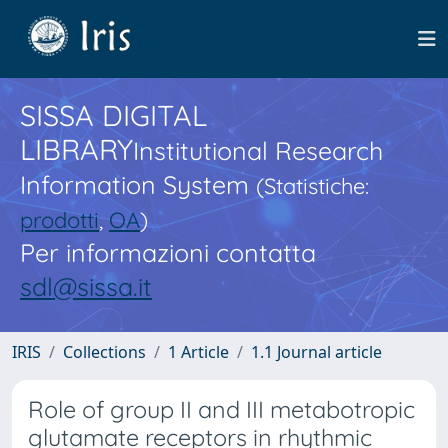
SISSA DIGITAL
LIBRARY
Institutional Research
Information System
(Statistiche:
prodotti
,
OA
)
Per informazioni contatta
sdl@sissa.it
IRIS
Collections
1 Article
1.1 Journal article
Role of group II and III metabotropic
glutamate receptors in rhythmic