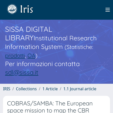
SISSA DIGITAL
LIBRARY
Institutional Research
Information System
(Statistiche:
prodotti
,
OA
)
Per informazioni contatta
sdl@sissa.it
IRIS
Collections
1 Article
1.1 Journal article
COBRAS/SAMBA: The European
space mission to map the CBR