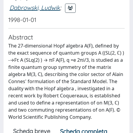
Dabrowski, Ludwik
;
1998-01-01
Abstract
The 27-dimensional Hopf algebra A(F), defined by
the exact sequence of quantum groups A ((SL(2, ℂ) )
-→Fτ A (SLq(2) ) → πF A(F), q =e 2πi/3, is studied as a
finite quantum group symmetry of the matrix
algebra M(3, C), describing the color sector of Alain
Connes' formulation of the Standard Model. The
duality with the Hopf algebra , investigated in a
recent work by Robert Coquereaux, is established
and used to define a representation of on M(3, ℂ)
and two commuting representations of on A(F). ©
World Scientific Publishing Company.
Scheda breve
Scheda completa