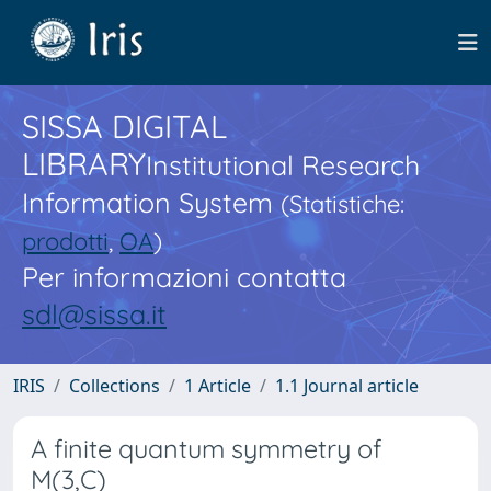
SISSA DIGITAL
LIBRARY
Institutional Research
Information System
(Statistiche:
prodotti
,
OA
)
Per informazioni contatta
sdl@sissa.it
IRIS
Collections
1 Article
1.1 Journal article
A finite quantum symmetry of
M(3,C)