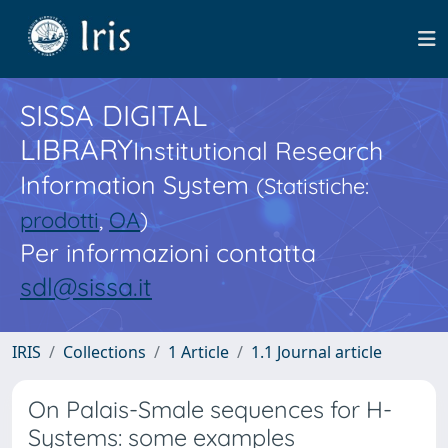
SISSA DIGITAL
LIBRARY
Institutional Research
Information System
(Statistiche:
prodotti
,
OA
)
Per informazioni contatta
sdl@sissa.it
IRIS
Collections
1 Article
1.1 Journal article
On Palais-Smale sequences for H-
Systems: some examples