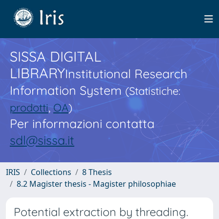
SISSA DIGITAL
LIBRARY
Institutional Research
Information System
(Statistiche:
prodotti
,
OA
)
Per informazioni contatta
sdl@sissa.it
IRIS
Collections
8 Thesis
8.2 Magister thesis - Magister philosophiae
Potential extraction by threading.