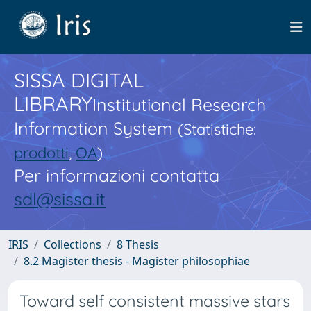
SISSA DIGITAL
LIBRARY
Institutional Research
Information System
(Statistiche:
prodotti
,
OA
)
Per informazioni contatta
sdl@sissa.it
IRIS
Collections
8 Thesis
8.2 Magister thesis - Magister philosophiae
Toward self consistent massive stars