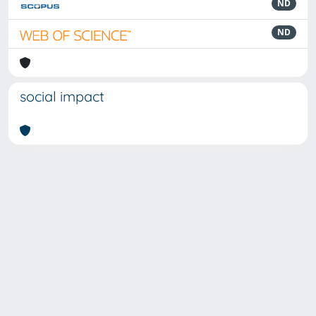
ND
ND
social impact