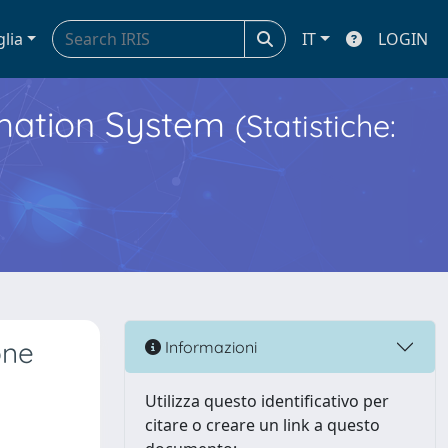
glia
IT
LOGIN
ormation System
(Statistiche:
one
Informazioni
Utilizza questo identificativo per
citare o creare un link a questo