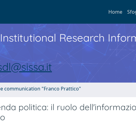
Home
Sfo
Institutional Research Inf
sdl@sissa.it
nce communication "Franco Prattico"
da politica: il ruolo dell'informazi
no