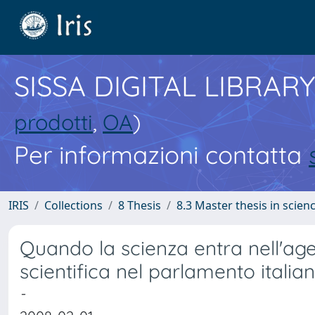
SISSA DIGITAL LIBRARY
prodotti
,
OA
)
Per informazioni contatta
IRIS
Collections
8 Thesis
8.3 Master thesis in scie
Quando la scienza entra nell'agen
scientifica nel parlamento italia
-