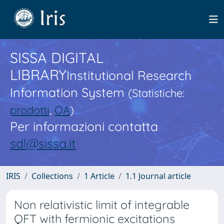
SISSA DIGITAL
LIBRARY
Institutional Research
Information System
(Statistiche:
prodotti
,
OA
)
Per informazioni contatta
sdl@sissa.it
IRIS
Collections
1 Article
1.1 Journal article
Non relativistic limit of integrable
QFT with fermionic excitations