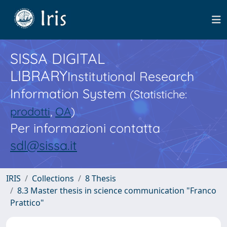
SISSA DIGITAL
LIBRARY
Institutional Research
Information System
(Statistiche:
prodotti
,
OA
)
Per informazioni contatta
sdl@sissa.it
IRIS
Collections
8 Thesis
8.3 Master thesis in science communication "Franco
Prattico"