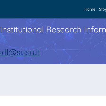
Home
Sfo
Institutional Research Inf
sdl@sissa.it