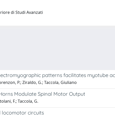
riore di Studi Avanzati
lectromyographic patterns facilitates myotube act
enzon, P.; Ziraldo, G.; Taccola, Giuliano
 Horns Modulate Spinal Motor Output
olani, F.; Taccola, G.
locomotor circuits