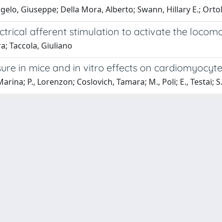
elo, Giuseppe; Della Mora, Alberto; Swann, Hillary E.; Ortola
ical afferent stimulation to activate the locomoto
a; Taccola, Giuliano
sure in mice and in vitro effects on cardiomyocyte
rina; P., Lorenzon; Coslovich, Tamara; M., Poli; E., Testai; S.