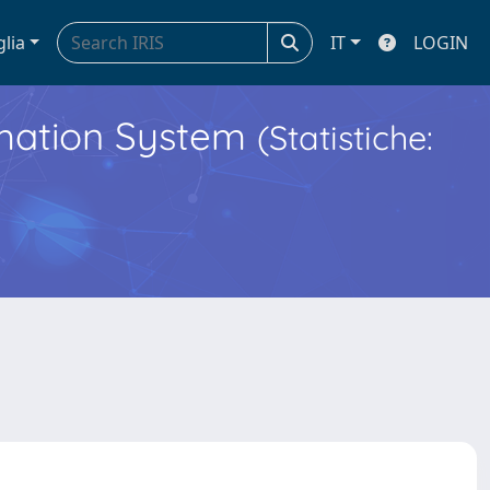
glia
IT
LOGIN
ormation System
(Statistiche: