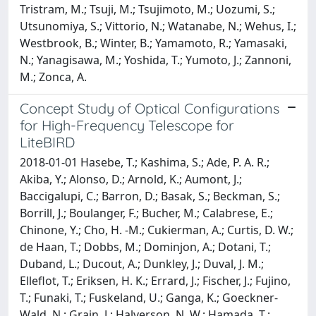
Tristram, M.; Tsuji, M.; Tsujimoto, M.; Uozumi, S.;
Utsunomiya, S.; Vittorio, N.; Watanabe, N.; Wehus, I.;
Westbrook, B.; Winter, B.; Yamamoto, R.; Yamasaki,
N.; Yanagisawa, M.; Yoshida, T.; Yumoto, J.; Zannoni,
M.; Zonca, A.
Concept Study of Optical Configurations
for High-Frequency Telescope for
LiteBIRD
2018-01-01 Hasebe, T.; Kashima, S.; Ade, P. A. R.;
Akiba, Y.; Alonso, D.; Arnold, K.; Aumont, J.;
Baccigalupi, C.; Barron, D.; Basak, S.; Beckman, S.;
Borrill, J.; Boulanger, F.; Bucher, M.; Calabrese, E.;
Chinone, Y.; Cho, H. -M.; Cukierman, A.; Curtis, D. W.;
de Haan, T.; Dobbs, M.; Dominjon, A.; Dotani, T.;
Duband, L.; Ducout, A.; Dunkley, J.; Duval, J. M.;
Elleflot, T.; Eriksen, H. K.; Errard, J.; Fischer, J.; Fujino,
T.; Funaki, T.; Fuskeland, U.; Ganga, K.; Goeckner-
Wald, N.; Grain, J.; Halverson, N. W.; Hamada, T.;