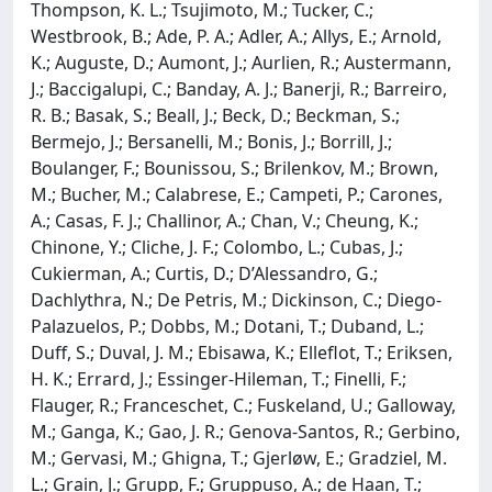
Thompson, K. L.; Tsujimoto, M.; Tucker, C.;
Westbrook, B.; Ade, P. A.; Adler, A.; Allys, E.; Arnold,
K.; Auguste, D.; Aumont, J.; Aurlien, R.; Austermann,
J.; Baccigalupi, C.; Banday, A. J.; Banerji, R.; Barreiro,
R. B.; Basak, S.; Beall, J.; Beck, D.; Beckman, S.;
Bermejo, J.; Bersanelli, M.; Bonis, J.; Borrill, J.;
Boulanger, F.; Bounissou, S.; Brilenkov, M.; Brown,
M.; Bucher, M.; Calabrese, E.; Campeti, P.; Carones,
A.; Casas, F. J.; Challinor, A.; Chan, V.; Cheung, K.;
Chinone, Y.; Cliche, J. F.; Colombo, L.; Cubas, J.;
Cukierman, A.; Curtis, D.; D’Alessandro, G.;
Dachlythra, N.; De Petris, M.; Dickinson, C.; Diego-
Palazuelos, P.; Dobbs, M.; Dotani, T.; Duband, L.;
Duff, S.; Duval, J. M.; Ebisawa, K.; Elleflot, T.; Eriksen,
H. K.; Errard, J.; Essinger-Hileman, T.; Finelli, F.;
Flauger, R.; Franceschet, C.; Fuskeland, U.; Galloway,
M.; Ganga, K.; Gao, J. R.; Genova-Santos, R.; Gerbino,
M.; Gervasi, M.; Ghigna, T.; Gjerløw, E.; Gradziel, M.
L.; Grain, J.; Grupp, F.; Gruppuso, A.; de Haan, T.;