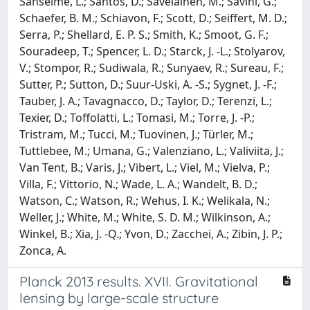
Sanselme, L.; Santos, D.; Savelainen, M.; Savini, G.;
Schaefer, B. M.; Schiavon, F.; Scott, D.; Seiffert, M. D.;
Serra, P.; Shellard, E. P. S.; Smith, K.; Smoot, G. F.;
Souradeep, T.; Spencer, L. D.; Starck, J. -L.; Stolyarov,
V.; Stompor, R.; Sudiwala, R.; Sunyaev, R.; Sureau, F.;
Sutter, P.; Sutton, D.; Suur-Uski, A. -S.; Sygnet, J. -F.;
Tauber, J. A.; Tavagnacco, D.; Taylor, D.; Terenzi, L.;
Texier, D.; Toffolatti, L.; Tomasi, M.; Torre, J. -P.;
Tristram, M.; Tucci, M.; Tuovinen, J.; Türler, M.;
Tuttlebee, M.; Umana, G.; Valenziano, L.; Valiviita, J.;
Van Tent, B.; Varis, J.; Vibert, L.; Viel, M.; Vielva, P.;
Villa, F.; Vittorio, N.; Wade, L. A.; Wandelt, B. D.;
Watson, C.; Watson, R.; Wehus, I. K.; Welikala, N.;
Weller, J.; White, M.; White, S. D. M.; Wilkinson, A.;
Winkel, B.; Xia, J. -Q.; Yvon, D.; Zacchei, A.; Zibin, J. P.;
Zonca, A.
Planck 2013 results. XVII. Gravitational
lensing by large-scale structure