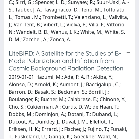
C.; Sirri, G.; Spencer, L. D.; Sunyaev, R.; Suur-Uski, A. -
S.; Tauber, J. A.; Tavagnacco, D.; Tenti, M.; Toffolatti,
L.; Tomasi, M.; Trombetti, T.; Valenziano, L.; Valiviita,
J.; Van Tent, B.; Vibert, L.; Vielva, P.; Villa, F.; Vittorio,
N.; Wandelt, B. D.; Wehus, I. K.; White, M.; White, S.
D. M.; Zacchei, A.; Zonca, A.
LiteBIRD: A Satellite for the Studies of B-
Mode Polarization and Inflation from
Cosmic Background Radiation Detection
2019-01-01 Hazumi, M.; Ade, P. A. R.; Akiba, Y.;
Alonso, D.; Arnold, K.; Aumont, J.; Baccigalupi, C.;
Barron, D.; Basak, S.; Beckman, S.; Borrill, J.;
Boulanger, F.; Bucher, M.; Calabrese, E.; Chinone, Y.;
Cho, S.; Cukierman, A.; Curtis, D. W.; de Haan, T.;
Dobbs, M.; Dominjon, A.; Dotani, T.; Duband, L.;
Ducout, A.; Dunkley, J.; Duval, J. M.; Elleflot, T.;
Eriksen, H. K.; Errard, J.; Fischer, J.; Fujino, T.; Funaki,
T.; Fuskeland, U.; Ganga, K.; Goeckner-Wald, N.;