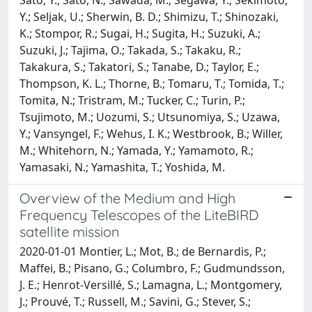
Y.; Seljak, U.; Sherwin, B. D.; Shimizu, T.; Shinozaki,
K.; Stompor, R.; Sugai, H.; Sugita, H.; Suzuki, A.;
Suzuki, J.; Tajima, O.; Takada, S.; Takaku, R.;
Takakura, S.; Takatori, S.; Tanabe, D.; Taylor, E.;
Thompson, K. L.; Thorne, B.; Tomaru, T.; Tomida, T.;
Tomita, N.; Tristram, M.; Tucker, C.; Turin, P.;
Tsujimoto, M.; Uozumi, S.; Utsunomiya, S.; Uzawa,
Y.; Vansyngel, F.; Wehus, I. K.; Westbrook, B.; Willer,
M.; Whitehorn, N.; Yamada, Y.; Yamamoto, R.;
Yamasaki, N.; Yamashita, T.; Yoshida, M.
Overview of the Medium and High
Frequency Telescopes of the LiteBIRD
satellite mission
2020-01-01 Montier, L.; Mot, B.; de Bernardis, P.;
Maffei, B.; Pisano, G.; Columbro, F.; Gudmundsson,
J. E.; Henrot-Versillé, S.; Lamagna, L.; Montgomery,
J.; Prouvé, T.; Russell, M.; Savini, G.; Stever, S.;