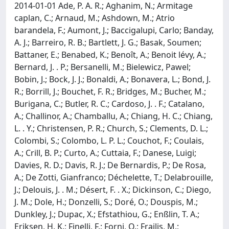
2014-01-01 Ade, P. A. R.; Aghanim, N.; Armitage
caplan, C.; Arnaud, M.; Ashdown, M.; Atrio
barandela, F.; Aumont, J.; Baccigalupi, Carlo; Banday,
A. J.; Barreiro, R. B.; Bartlett, J. G.; Basak, Soumen;
Battaner, E.; Benabed, K.; Benoît, A.; Benoit lévy, A.;
Bernard, J. . P.; Bersanelli, M.; Bielewicz, Pawel;
Bobin, J.; Bock, J. J.; Bonaldi, A.; Bonavera, L.; Bond, J.
R.; Borrill, J.; Bouchet, F. R.; Bridges, M.; Bucher, M.;
Burigana, C.; Butler, R. C.; Cardoso, J. . F.; Catalano,
A.; Challinor, A.; Chamballu, A.; Chiang, H. C.; Chiang,
L. . Y.; Christensen, P. R.; Church, S.; Clements, D. L.;
Colombi, S.; Colombo, L. P. L.; Couchot, F.; Coulais,
A.; Crill, B. P.; Curto, A.; Cuttaia, F.; Danese, Luigi;
Davies, R. D.; Davis, R. J.; De Bernardis, P.; De Rosa,
A.; De Zotti, Gianfranco; Déchelette, T.; Delabrouille,
J.; Delouis, J. . M.; Désert, F. . X.; Dickinson, C.; Diego,
J. M.; Dole, H.; Donzelli, S.; Doré, O.; Douspis, M.;
Dunkley, J.; Dupac, X.; Efstathiou, G.; Enßlin, T. A.;
Eriksen, H. K.; Finelli, F.; Forni, O.; Frailis, M.;