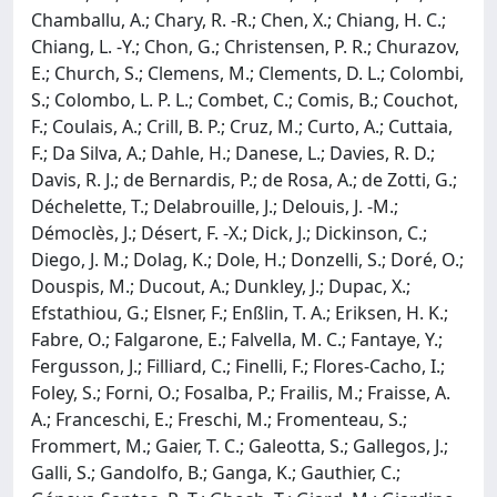
Chamballu, A.; Chary, R. -R.; Chen, X.; Chiang, H. C.;
Chiang, L. -Y.; Chon, G.; Christensen, P. R.; Churazov,
E.; Church, S.; Clemens, M.; Clements, D. L.; Colombi,
S.; Colombo, L. P. L.; Combet, C.; Comis, B.; Couchot,
F.; Coulais, A.; Crill, B. P.; Cruz, M.; Curto, A.; Cuttaia,
F.; Da Silva, A.; Dahle, H.; Danese, L.; Davies, R. D.;
Davis, R. J.; de Bernardis, P.; de Rosa, A.; de Zotti, G.;
Déchelette, T.; Delabrouille, J.; Delouis, J. -M.;
Démoclès, J.; Désert, F. -X.; Dick, J.; Dickinson, C.;
Diego, J. M.; Dolag, K.; Dole, H.; Donzelli, S.; Doré, O.;
Douspis, M.; Ducout, A.; Dunkley, J.; Dupac, X.;
Efstathiou, G.; Elsner, F.; Enßlin, T. A.; Eriksen, H. K.;
Fabre, O.; Falgarone, E.; Falvella, M. C.; Fantaye, Y.;
Fergusson, J.; Filliard, C.; Finelli, F.; Flores-Cacho, I.;
Foley, S.; Forni, O.; Fosalba, P.; Frailis, M.; Fraisse, A.
A.; Franceschi, E.; Freschi, M.; Fromenteau, S.;
Frommert, M.; Gaier, T. C.; Galeotta, S.; Gallegos, J.;
Galli, S.; Gandolfo, B.; Ganga, K.; Gauthier, C.;