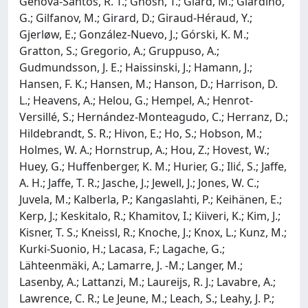
Génova-Santos, R. T.; Ghosh, T.; Giard, M.; Giardino,
G.; Gilfanov, M.; Girard, D.; Giraud-Héraud, Y.;
Gjerløw, E.; González-Nuevo, J.; Górski, K. M.;
Gratton, S.; Gregorio, A.; Gruppuso, A.;
Gudmundsson, J. E.; Haissinski, J.; Hamann, J.;
Hansen, F. K.; Hansen, M.; Hanson, D.; Harrison, D.
L.; Heavens, A.; Helou, G.; Hempel, A.; Henrot-
Versillé, S.; Hernández-Monteagudo, C.; Herranz, D.;
Hildebrandt, S. R.; Hivon, E.; Ho, S.; Hobson, M.;
Holmes, W. A.; Hornstrup, A.; Hou, Z.; Hovest, W.;
Huey, G.; Huffenberger, K. M.; Hurier, G.; Ilić, S.; Jaffe,
A. H.; Jaffe, T. R.; Jasche, J.; Jewell, J.; Jones, W. C.;
Juvela, M.; Kalberla, P.; Kangaslahti, P.; Keihänen, E.;
Kerp, J.; Keskitalo, R.; Khamitov, I.; Kiiveri, K.; Kim, J.;
Kisner, T. S.; Kneissl, R.; Knoche, J.; Knox, L.; Kunz, M.;
Kurki-Suonio, H.; Lacasa, F.; Lagache, G.;
Lähteenmäki, A.; Lamarre, J. -M.; Langer, M.;
Lasenby, A.; Lattanzi, M.; Laureijs, R. J.; Lavabre, A.;
Lawrence, C. R.; Le Jeune, M.; Leach, S.; Leahy, J. P.;