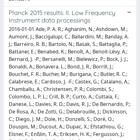
Planck 2015 results: II. Low Frequency
Instrument data processings
2016-01-01 Ade, P. A. R.; Aghanim, N.; Ashdown, M.;
Aumont, J.; Baccigalupi, C.; Ballardini, M.; Banday, A.
J.; Barreiro, R. B.; Bartolo, N.; Basak, S.; Battaglia, P.;
Battaner, E.; Benabed, K.; Benoît, A.; Benoit-Lévy, A.;
Bernard, J. -P.; Bersanelli, M.; Bielewicz, P.; Bock, J. J.;
Bonaldi, A.; Bonavera, L.; Bond, J. R.; Borrill, J.;
Bouchet, F. R.; Bucher, M.; Burigana, C.; Butler, R. C.;
Calabrese, E.; Cardoso, J. -F.; Castex, G.; Catalano, A.;
Chamballu, A.; Christensen, P. R.; Colombi, S.;
Colombo, L. P. L.; Crill, B. P.; Curto, A.; Cuttaia, F.;
Danese, L.; Davies, R. D.; Davis, R. J.; De Bernardis, P.;
De Rosa, A.; De Zotti, G.; Delabrouille, J.; Dickinson,
C.; Diego, J. M.; Dole, H.; Donzelli, S.; Doré, O.;
Douspis, M.; Ducout, A.; Dupac, X.; Efstathiou, G.;
Elsner, F.; Enßlin, T. A.; Eriksen, H. K.; Fergusson, J.;