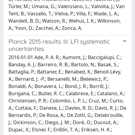
Türler, M.; Umana, G.; Valenziano, L.; Valiviita, J.; Van
Tent, B.; Vassallo, T.; Vielva, P.; Villa, F.; Wade, L. A.;
Wandelt, B. D.; Watson, R.; Wehus, I. K.; Wilkinson,
A.; Yvon, D.; Zacchei, A.; Zonca, A.
Planck 2015 results: III. LFI systematic
uncertainties
2016-01-01 Ade, P. A. R.; Aumont, J.; Baccigalupi, C.;
Banday, A. J.; Barreiro, R. B.; Bartolo, N.; Basak, S.;
Battaglia, P.; Battaner, E.; Benabed, K.; Benoit-Lévy,
A.; Bernard, J. -P.; Bersanelli, M.; Bielewicz, P.;
Bonaldi, A.; Bonavera, L.; Bond, J. R.; Borrill, J.;
Burigana, C.; Butler, R. C.; Calabrese, E.; Catalano, A.;
Christensen, P. R.; Colombo, L. P. L.; Cruz, M.; Curto,
A.; Cuttaia, F.; Danese, L.; Davies, R. D.; Davis, R. J.; De
Bernardis, P.; De Rosa, A.; De Zotti, G.; Delabrouille,
J.; Dickinson, C.; Diego, J. M.; Doré, O.; Ducout, A.;
Dupac, X.; Elsner, F.; Enßlin, T. A.; Eriksen, H. K.;