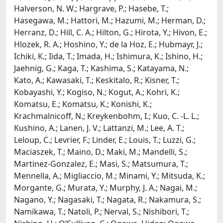
Halverson, N. W.; Hargrave, P.; Hasebe, T.;
Hasegawa, M.; Hattori, M.; Hazumi, M.; Herman, D.;
Herranz, D.; Hill, C. A.; Hilton, G.; Hirota, Y.; Hivon, E.;
Hlozek, R. A.; Hoshino, Y.; de la Hoz, E.; Hubmayr, J.;
Ichiki, K.; Iida, T.; Imada, H.; Ishimura, K.; Ishino, H.;
Jaehnig, G.; Kaga, T.; Kashima, S.; Katayama, N.;
Kato, A.; Kawasaki, T.; Keskitalo, R.; Kisner, T.;
Kobayashi, Y.; Kogiso, N.; Kogut, A.; Kohri, K.;
Komatsu, E.; Komatsu, K.; Konishi, K.;
Krachmalnicoff, N.; Kreykenbohm, I.; Kuo, C. -L. L.;
Kushino, A.; Lanen, J. V.; Lattanzi, M.; Lee, A. T.;
Leloup, C.; Levrier, F.; Linder, E.; Louis, T.; Luzzi, G.;
Maciaszek, T.; Maino, D.; Maki, M.; Mandelli, S.;
Martinez-Gonzalez, E.; Masi, S.; Matsumura, T.;
Mennella, A.; Migliaccio, M.; Minami, Y.; Mitsuda, K.;
Morgante, G.; Murata, Y.; Murphy, J. A.; Nagai, M.;
Nagano, Y.; Nagasaki, T.; Nagata, R.; Nakamura, S.;
Namikawa, T.; Natoli, P.; Nerval, S.; Nishibori, T.;