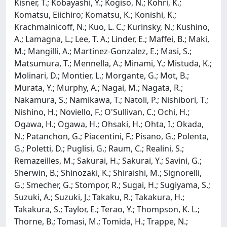
Kisner, T.; Kobayashi, Y.; Kogiso, N.; Kohri, K.;
Komatsu, Eiichiro; Komatsu, K.; Konishi, K.;
Krachmalnicoff, N.; Kuo, L. C.; Kurinsky, N.; Kushino,
A.; Lamagna, L.; Lee, T. A.; Linder, E.; Maffei, B.; Maki,
M.; Mangilli, A.; Martinez-Gonzalez, E.; Masi, S.;
Matsumura, T.; Mennella, A.; Minami, Y.; Mistuda, K.;
Molinari, D.; Montier, L.; Morgante, G.; Mot, B.;
Murata, Y.; Murphy, A.; Nagai, M.; Nagata, R.;
Nakamura, S.; Namikawa, T.; Natoli, P.; Nishibori, T.;
Nishino, H.; Noviello, F.; O'Sullivan, C.; Ochi, H.;
Ogawa, H.; Ogawa, H.; Ohsaki, H.; Ohta, I.; Okada,
N.; Patanchon, G.; Piacentini, F.; Pisano, G.; Polenta,
G.; Poletti, D.; Puglisi, G.; Raum, C.; Realini, S.;
Remazeilles, M.; Sakurai, H.; Sakurai, Y.; Savini, G.;
Sherwin, B.; Shinozaki, K.; Shiraishi, M.; Signorelli,
G.; Smecher, G.; Stompor, R.; Sugai, H.; Sugiyama, S.;
Suzuki, A.; Suzuki, J.; Takaku, R.; Takakura, H.;
Takakura, S.; Taylor, E.; Terao, Y.; Thompson, K. L.;
Thorne, B.; Tomasi, M.; Tomida, H.; Trappe, N.;