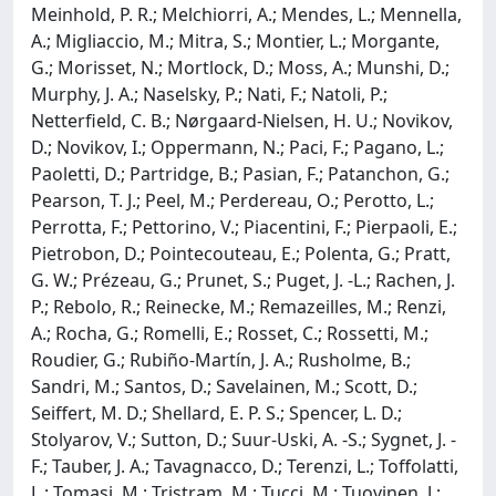
Meinhold, P. R.; Melchiorri, A.; Mendes, L.; Mennella,
A.; Migliaccio, M.; Mitra, S.; Montier, L.; Morgante,
G.; Morisset, N.; Mortlock, D.; Moss, A.; Munshi, D.;
Murphy, J. A.; Naselsky, P.; Nati, F.; Natoli, P.;
Netterfield, C. B.; Nørgaard-Nielsen, H. U.; Novikov,
D.; Novikov, I.; Oppermann, N.; Paci, F.; Pagano, L.;
Paoletti, D.; Partridge, B.; Pasian, F.; Patanchon, G.;
Pearson, T. J.; Peel, M.; Perdereau, O.; Perotto, L.;
Perrotta, F.; Pettorino, V.; Piacentini, F.; Pierpaoli, E.;
Pietrobon, D.; Pointecouteau, E.; Polenta, G.; Pratt,
G. W.; Prézeau, G.; Prunet, S.; Puget, J. -L.; Rachen, J.
P.; Rebolo, R.; Reinecke, M.; Remazeilles, M.; Renzi,
A.; Rocha, G.; Romelli, E.; Rosset, C.; Rossetti, M.;
Roudier, G.; Rubiño-Martín, J. A.; Rusholme, B.;
Sandri, M.; Santos, D.; Savelainen, M.; Scott, D.;
Seiffert, M. D.; Shellard, E. P. S.; Spencer, L. D.;
Stolyarov, V.; Sutton, D.; Suur-Uski, A. -S.; Sygnet, J. -
F.; Tauber, J. A.; Tavagnacco, D.; Terenzi, L.; Toffolatti,
L.; Tomasi, M.; Tristram, M.; Tucci, M.; Tuovinen, J.;