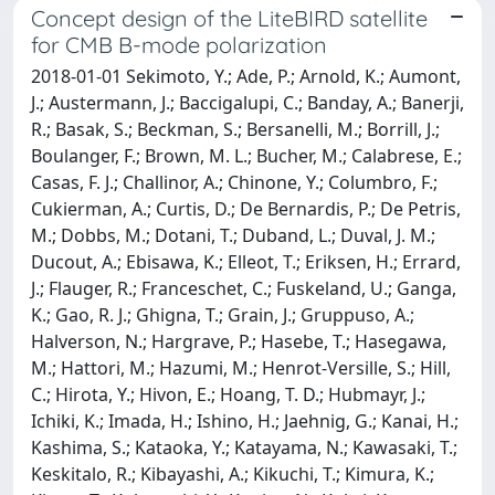
Concept design of the LiteBIRD satellite
for CMB B-mode polarization
2018-01-01 Sekimoto, Y.; Ade, P.; Arnold, K.; Aumont,
J.; Austermann, J.; Baccigalupi, C.; Banday, A.; Banerji,
R.; Basak, S.; Beckman, S.; Bersanelli, M.; Borrill, J.;
Boulanger, F.; Brown, M. L.; Bucher, M.; Calabrese, E.;
Casas, F. J.; Challinor, A.; Chinone, Y.; Columbro, F.;
Cukierman, A.; Curtis, D.; De Bernardis, P.; De Petris,
M.; Dobbs, M.; Dotani, T.; Duband, L.; Duval, J. M.;
Ducout, A.; Ebisawa, K.; Elleot, T.; Eriksen, H.; Errard,
J.; Flauger, R.; Franceschet, C.; Fuskeland, U.; Ganga,
K.; Gao, R. J.; Ghigna, T.; Grain, J.; Gruppuso, A.;
Halverson, N.; Hargrave, P.; Hasebe, T.; Hasegawa,
M.; Hattori, M.; Hazumi, M.; Henrot-Versille, S.; Hill,
C.; Hirota, Y.; Hivon, E.; Hoang, T. D.; Hubmayr, J.;
Ichiki, K.; Imada, H.; Ishino, H.; Jaehnig, G.; Kanai, H.;
Kashima, S.; Kataoka, Y.; Katayama, N.; Kawasaki, T.;
Keskitalo, R.; Kibayashi, A.; Kikuchi, T.; Kimura, K.;