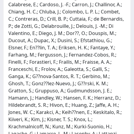
Calabrese, E.; Cardoso, J. -F.; Carron, J.; Challinor, A.;
Chiang, H. C.; Chluba, J.; Colombo, L. P. L.; Combet,
C.; Contreras, D.; Crill, B. P.; Cuttaia, F.; de Bernardis,
P.; de Zotti, G.; Delabrouille, J.; Delouis, J. -M.; Di
Valentino, E.; Diego, J. M.; Dor??, O.; Douspis, M.;
Ducout, A.; Dupac, X.; Dusini, S.; Efstathiou, G.;
Elsner, F.; En??lin, T. A.; Eriksen, H. K.; Fantaye, Y.;
Farhang, M.; Fergusson, J.; Fernandez-Cobos, R.;
Finelli, F.; Forastieri, F.; Frailis, M.; Fraisse, A. A.;
Franceschi, E.; Frolov, A.; Galeotta, S.; Galli, S.;
Ganga, K.; G??nova-Santos, R. T.; Gerbino, M.;
Ghosh, T.; Gonz??lez-Nuevo, J.; G??rski, K. M.;
Gratton, S.; Gruppuso, A.; Gudmundsson, J. E.;
Hamann, J.; Handley, W.; Hansen, F. K.; Herranz, D.;
Hildebrandt, S. R.; Hivon, E.; Huang, Z.; Jaffe, A. H.;
Jones, W. C.; Karakci, A.; Keih??nen, E.; Keskitalo, R.;
Kiiveri, K.; Kim, J.; Kisner, T. S.; Knox, L.;
Krachmalnicoff, N.; Kunz, M.; Kurki-Suonio, H.;
Lagache, G.; Lamarre, J. -M.; Lasenby, A.; Lattanzi,