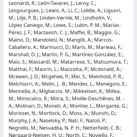
Leonardi, R.; León-Tavares, J.; Leroy, C.;
Lesgourgues, J.; Lewis, A.; Li, C.; Liddle, A.; Liguori,
M.; Lilje, P. B.; Linden-Vørnle, M.; Lindholm, V.;
López-Caniego, M.; Lowe, S.; Lubin, P. M.; Macías-
Pérez, J. F.; Mactavish, C. J.; Maffei, B.; Maggio, G.;
Maino, D.; Mandolesi, N.; Mangilli, A.; Marcos-
Caballero, A.; Marinucci, D.; Maris, M.; Marleau, F.;
Marshall, D. J.; Martin, P. G.; Martínez-González, E.;
Masi, S.; Massardi, M.; Matarrese, S.; Matsumura, T.;
Matthai, F.; Maurin, L.; Mazzotta, P.; Mcdonald, A.;
Mcewen, J. D.; Mcgehee, P.; Mei, S.; Meinhold, P. R.;
Melchiorri, A.; Melin, J. -B.; Mendes, L.; Menegoni, E.;
Mennella, A.; Migliaccio, M.; Mikkelsen, K.; Millea,
M.; Miniscalco, R.; Mitra, S.; Miville-Deschênes, M. -
A.; Molinari, D.; Moneti, A.; Montier, L.; Morgante, G.;
Morisset, N.; Mortlock, D.; Moss, A.; Munshi, D.;
Murphy, J. A.; Naselsky, P.; Nati, F.; Natoli, P.;
Negrello, M.; Nesvadba, N. P. H.; Netterfield, C. B.;
Nørgaard-Nielsen, H. U.; North, C.; Noviello, F.;