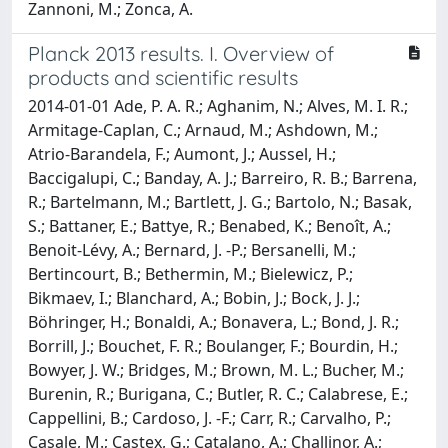
Zannoni, M.; Zonca, A.
Planck 2013 results. I. Overview of
products and scientific results
2014-01-01 Ade, P. A. R.; Aghanim, N.; Alves, M. I. R.;
Armitage-Caplan, C.; Arnaud, M.; Ashdown, M.;
Atrio-Barandela, F.; Aumont, J.; Aussel, H.;
Baccigalupi, C.; Banday, A. J.; Barreiro, R. B.; Barrena,
R.; Bartelmann, M.; Bartlett, J. G.; Bartolo, N.; Basak,
S.; Battaner, E.; Battye, R.; Benabed, K.; Benoît, A.;
Benoit-Lévy, A.; Bernard, J. -P.; Bersanelli, M.;
Bertincourt, B.; Bethermin, M.; Bielewicz, P.;
Bikmaev, I.; Blanchard, A.; Bobin, J.; Bock, J. J.;
Böhringer, H.; Bonaldi, A.; Bonavera, L.; Bond, J. R.;
Borrill, J.; Bouchet, F. R.; Boulanger, F.; Bourdin, H.;
Bowyer, J. W.; Bridges, M.; Brown, M. L.; Bucher, M.;
Burenin, R.; Burigana, C.; Butler, R. C.; Calabrese, E.;
Cappellini, B.; Cardoso, J. -F.; Carr, R.; Carvalho, P.;
Casale, M.; Castex, G.; Catalano, A.; Challinor, A.;