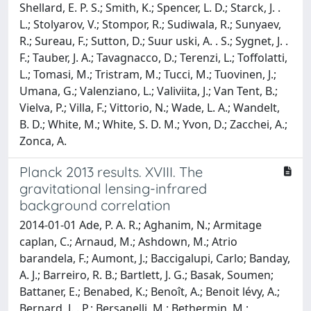
Shellard, E. P. S.; Smith, K.; Spencer, L. D.; Starck, J. .
L.; Stolyarov, V.; Stompor, R.; Sudiwala, R.; Sunyaev,
R.; Sureau, F.; Sutton, D.; Suur uski, A. . S.; Sygnet, J. .
F.; Tauber, J. A.; Tavagnacco, D.; Terenzi, L.; Toffolatti,
L.; Tomasi, M.; Tristram, M.; Tucci, M.; Tuovinen, J.;
Umana, G.; Valenziano, L.; Valiviita, J.; Van Tent, B.;
Vielva, P.; Villa, F.; Vittorio, N.; Wade, L. A.; Wandelt,
B. D.; White, M.; White, S. D. M.; Yvon, D.; Zacchei, A.;
Zonca, A.
Planck 2013 results. XVIII. The
gravitational lensing-infrared
background correlation
2014-01-01 Ade, P. A. R.; Aghanim, N.; Armitage
caplan, C.; Arnaud, M.; Ashdown, M.; Atrio
barandela, F.; Aumont, J.; Baccigalupi, Carlo; Banday,
A. J.; Barreiro, R. B.; Bartlett, J. G.; Basak, Soumen;
Battaner, E.; Benabed, K.; Benoît, A.; Benoit lévy, A.;
Bernard, J. . P.; Bersanelli, M.; Bethermin, M.;