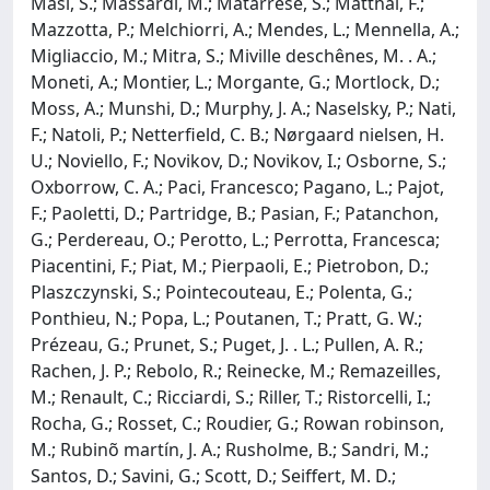
Masi, S.; Massardi, M.; Matarrese, S.; Matthai, F.;
Mazzotta, P.; Melchiorri, A.; Mendes, L.; Mennella, A.;
Migliaccio, M.; Mitra, S.; Miville deschênes, M. . A.;
Moneti, A.; Montier, L.; Morgante, G.; Mortlock, D.;
Moss, A.; Munshi, D.; Murphy, J. A.; Naselsky, P.; Nati,
F.; Natoli, P.; Netterfield, C. B.; Nørgaard nielsen, H.
U.; Noviello, F.; Novikov, D.; Novikov, I.; Osborne, S.;
Oxborrow, C. A.; Paci, Francesco; Pagano, L.; Pajot,
F.; Paoletti, D.; Partridge, B.; Pasian, F.; Patanchon,
G.; Perdereau, O.; Perotto, L.; Perrotta, Francesca;
Piacentini, F.; Piat, M.; Pierpaoli, E.; Pietrobon, D.;
Plaszczynski, S.; Pointecouteau, E.; Polenta, G.;
Ponthieu, N.; Popa, L.; Poutanen, T.; Pratt, G. W.;
Prézeau, G.; Prunet, S.; Puget, J. . L.; Pullen, A. R.;
Rachen, J. P.; Rebolo, R.; Reinecke, M.; Remazeilles,
M.; Renault, C.; Ricciardi, S.; Riller, T.; Ristorcelli, I.;
Rocha, G.; Rosset, C.; Roudier, G.; Rowan robinson,
M.; Rubinõ martín, J. A.; Rusholme, B.; Sandri, M.;
Santos, D.; Savini, G.; Scott, D.; Seiffert, M. D.;