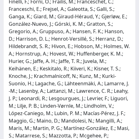
Finelli, F.; Forni, O.; Frailis, M.; Franceschet, C.;
Franceschi, E.; Frejsel, A.; Galeotta, S.; Galli, S.;
Ganga, K.; Giard, M.; Giraud-Héraud, Y.; Gjerløw, E.;
González-Nuevo, J.; Górski, K. M.; Gratton, S.;
Gregorio, A.; Gruppuso, A.; Hansen, F. K.; Hanson,
D.; Harrison, D. L.; Henrot-Versillé, S.; Herranz, D.;
Hildebrandt, S. R.; Hivon, E.; Hobson, M.; Holmes, W.
A.; Hornstrup, A.; Hovest, W.; Huffenberger, K. M.;
Hurier, G.; Jaffe, A. H.; Jaffe, T. R.; Juvela, M.;
Keihänen, E.; Keskitalo, R.; Kiiveri, K.; Kisner, T. S.;
Knoche, J.; Krachmalnicoff, N.; Kunz, M.; Kurki-
Suonio, H.; Lagache, G.; Lähteenmäki, A.; Lamarre, J.
-M.; Lasenby, A.; Lattanzi, M.; Lawrence, C. R.; Leahy,
J. P.; Leonardi, R.; Lesgourgues, J.; Levrier, F.; Liguori,
M.; Lilje, P. B.; Linden-Vørnle, M.; Lindholm, V.;
López-Caniego, M.; Lubin, P. M.; Macías-Pérez, J. F.;
Maggio, G.; Maino, D.; Mandolesi, N.; Mangilli, A.;
Maris, M.; Martin, P. G.; Martínez-González, E.; Masi,
S.; Matarrese, S.; Mazzotta, P.; Mcgehee, P.;