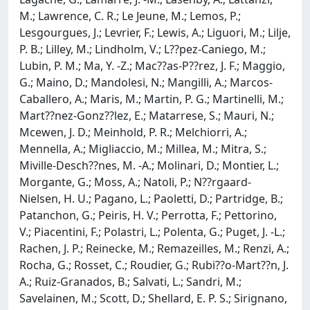
M.; Lawrence, C. R.; Le Jeune, M.; Lemos, P.;
Lesgourgues, J.; Levrier, F.; Lewis, A.; Liguori, M.; Lilje,
P. B.; Lilley, M.; Lindholm, V.; L??pez-Caniego, M.;
Lubin, P. M.; Ma, Y. -Z.; Mac??as-P??rez, J. F.; Maggio,
G.; Maino, D.; Mandolesi, N.; Mangilli, A.; Marcos-
Caballero, A.; Maris, M.; Martin, P. G.; Martinelli, M.;
Mart??nez-Gonz??lez, E.; Matarrese, S.; Mauri, N.;
Mcewen, J. D.; Meinhold, P. R.; Melchiorri, A.;
Mennella, A.; Migliaccio, M.; Millea, M.; Mitra, S.;
Miville-Desch??nes, M. -A.; Molinari, D.; Montier, L.;
Morgante, G.; Moss, A.; Natoli, P.; N??rgaard-
Nielsen, H. U.; Pagano, L.; Paoletti, D.; Partridge, B.;
Patanchon, G.; Peiris, H. V.; Perrotta, F.; Pettorino,
V.; Piacentini, F.; Polastri, L.; Polenta, G.; Puget, J. -L.;
Rachen, J. P.; Reinecke, M.; Remazeilles, M.; Renzi, A.;
Rocha, G.; Rosset, C.; Roudier, G.; Rubi??o-Mart??n, J.
A.; Ruiz-Granados, B.; Salvati, L.; Sandri, M.;
Savelainen, M.; Scott, D.; Shellard, E. P. S.; Sirignano,