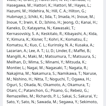
Hasegawa, M.; Hattori, K.; Hattori, M.; Hayes, L.;
Hazumi, M.; Hidehira, N.; Hill, C. A.; Hilton, G.;
Hubmayr, J.; Ichiki, K.; Iida, T.; Imada, H.; Inoue, M.;
Inoue, Y.; Irwin, K. D.; Ishino, H.; Jeong, O.; Kanai, H.;
Kaneko, D.; Katayama, N.; Kawasaki, T.;
Kernasovskiy, S. A.; Keskitalo, R.; Kibayashi, A.; Kida,
Y.; Kimura, K.; Kisner, T.; Kohri, K.; Komatsu, E.;
Komatsu, K.; Kuo, C. L.; Kurinsky, N. A.; Kusaka, A.;
Lazarian, A.; Lee, A. T.; Li, D.; Linder, E.; Maffei, B.;
Mangilli, A.; Maki, M.; Matsumura, T.; Matsuura, S.;
Meilhan, D.; Mima, S.; Minami, Y.; Mitsuda, K.;
Montier, L.; Nagai, M.; Nagasaki, T.; Nagata, R.;
Nakajima, M.; Nakamura, S.; Namikawa, T.; Naruse,
M.; Nishino, H.; Nitta, T.; Noguchi, T.; Ogawa, H.;
Oguri, S.; Okada, N.; Okamoto, A.; Okamura, T.;
Otani, C.; Patanchon, G.; Pisano, G.; Rebeiz, G.;
Remazeilles, M.; Richards, P. L.; Sakai, S.; Sakurai, Y.;
Sato, Y.; Sato, N.; Sawada, M.; Segawa, Y.; Sekimoto,