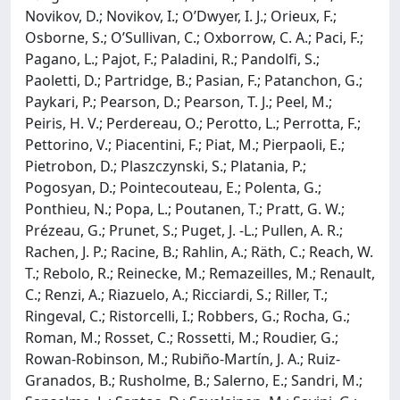
Novikov, D.; Novikov, I.; O’Dwyer, I. J.; Orieux, F.;
Osborne, S.; O’Sullivan, C.; Oxborrow, C. A.; Paci, F.;
Pagano, L.; Pajot, F.; Paladini, R.; Pandolfi, S.;
Paoletti, D.; Partridge, B.; Pasian, F.; Patanchon, G.;
Paykari, P.; Pearson, D.; Pearson, T. J.; Peel, M.;
Peiris, H. V.; Perdereau, O.; Perotto, L.; Perrotta, F.;
Pettorino, V.; Piacentini, F.; Piat, M.; Pierpaoli, E.;
Pietrobon, D.; Plaszczynski, S.; Platania, P.;
Pogosyan, D.; Pointecouteau, E.; Polenta, G.;
Ponthieu, N.; Popa, L.; Poutanen, T.; Pratt, G. W.;
Prézeau, G.; Prunet, S.; Puget, J. -L.; Pullen, A. R.;
Rachen, J. P.; Racine, B.; Rahlin, A.; Räth, C.; Reach, W.
T.; Rebolo, R.; Reinecke, M.; Remazeilles, M.; Renault,
C.; Renzi, A.; Riazuelo, A.; Ricciardi, S.; Riller, T.;
Ringeval, C.; Ristorcelli, I.; Robbers, G.; Rocha, G.;
Roman, M.; Rosset, C.; Rossetti, M.; Roudier, G.;
Rowan-Robinson, M.; Rubiño-Martín, J. A.; Ruiz-
Granados, B.; Rusholme, B.; Salerno, E.; Sandri, M.;