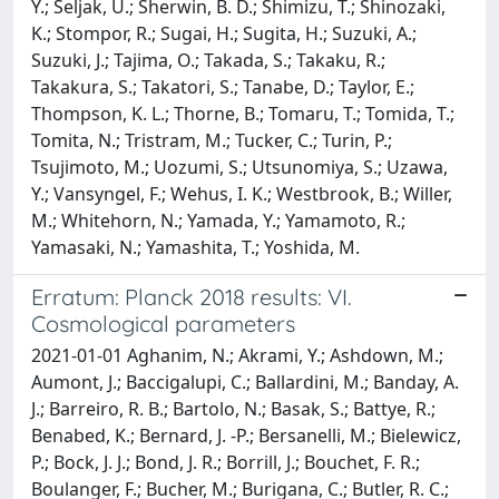
Y.; Seljak, U.; Sherwin, B. D.; Shimizu, T.; Shinozaki,
K.; Stompor, R.; Sugai, H.; Sugita, H.; Suzuki, A.;
Suzuki, J.; Tajima, O.; Takada, S.; Takaku, R.;
Takakura, S.; Takatori, S.; Tanabe, D.; Taylor, E.;
Thompson, K. L.; Thorne, B.; Tomaru, T.; Tomida, T.;
Tomita, N.; Tristram, M.; Tucker, C.; Turin, P.;
Tsujimoto, M.; Uozumi, S.; Utsunomiya, S.; Uzawa,
Y.; Vansyngel, F.; Wehus, I. K.; Westbrook, B.; Willer,
M.; Whitehorn, N.; Yamada, Y.; Yamamoto, R.;
Yamasaki, N.; Yamashita, T.; Yoshida, M.
Erratum: Planck 2018 results: VI.
Cosmological parameters
2021-01-01 Aghanim, N.; Akrami, Y.; Ashdown, M.;
Aumont, J.; Baccigalupi, C.; Ballardini, M.; Banday, A.
J.; Barreiro, R. B.; Bartolo, N.; Basak, S.; Battye, R.;
Benabed, K.; Bernard, J. -P.; Bersanelli, M.; Bielewicz,
P.; Bock, J. J.; Bond, J. R.; Borrill, J.; Bouchet, F. R.;
Boulanger, F.; Bucher, M.; Burigana, C.; Butler, R. C.;