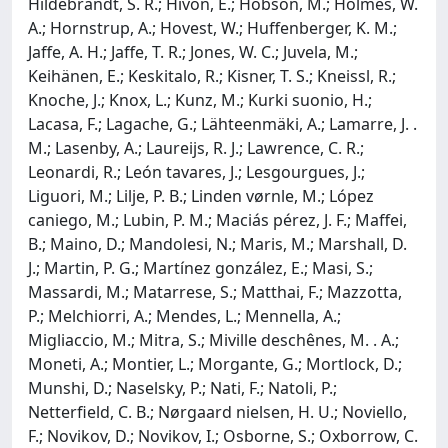
Hildebrandt, S. R.; Hivon, E.; Hobson, M.; Holmes, W.
A.; Hornstrup, A.; Hovest, W.; Huffenberger, K. M.;
Jaffe, A. H.; Jaffe, T. R.; Jones, W. C.; Juvela, M.;
Keihänen, E.; Keskitalo, R.; Kisner, T. S.; Kneissl, R.;
Knoche, J.; Knox, L.; Kunz, M.; Kurki suonio, H.;
Lacasa, F.; Lagache, G.; Lähteenmäki, A.; Lamarre, J. .
M.; Lasenby, A.; Laureijs, R. J.; Lawrence, C. R.;
Leonardi, R.; León tavares, J.; Lesgourgues, J.;
Liguori, M.; Lilje, P. B.; Linden vørnle, M.; López
caniego, M.; Lubin, P. M.; Maciás pérez, J. F.; Maffei,
B.; Maino, D.; Mandolesi, N.; Maris, M.; Marshall, D.
J.; Martin, P. G.; Martínez gonzález, E.; Masi, S.;
Massardi, M.; Matarrese, S.; Matthai, F.; Mazzotta,
P.; Melchiorri, A.; Mendes, L.; Mennella, A.;
Migliaccio, M.; Mitra, S.; Miville deschênes, M. . A.;
Moneti, A.; Montier, L.; Morgante, G.; Mortlock, D.;
Munshi, D.; Naselsky, P.; Nati, F.; Natoli, P.;
Netterfield, C. B.; Nørgaard nielsen, H. U.; Noviello,
F.; Novikov, D.; Novikov, I.; Osborne, S.; Oxborrow, C.