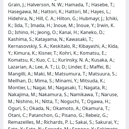
Grain, J.; Halverson, N. W.; Hamada, T.; Hasebe, T.;
Hasegawa, M.; Hattori, K.; Hattori, M.; Hayes, L.;
Hidehira, N.; Hill, C. A.; Hilton, G.; Hubmayr, J.; Ichiki,
K.; Iida, T.; Imada, H.; Inoue, M.; Inoue, Y.; Irwin, K.
D.; Ishino, H.; Jeong, O.; Kanai, H.; Kaneko, D.;
Kashima, S.; Katayama, N.; Kawasaki, T.;
Kernasovskiy, S. A.; Keskitalo, R.; Kibayashi, A.; Kida,
Y.; Kimura, K.; Kisner, T.; Kohri, K.; Komatsu, E.;
Komatsu, K.; Kuo, C. L.; Kurinsky, N. A.; Kusaka, A.;
Lazarian, A.; Lee, A. T.; Li, D.; Linder, E.; Maffei, B.;
Mangilli, A.; Maki, M.; Matsumura, T.; Matsuura, S.;
Meilhan, D.; Mima, S.; Minami, Y.; Mitsuda, K.;
Montier, L.; Nagai, M.; Nagasaki, T.; Nagata, R.;
Nakajima, M.; Nakamura, S.; Namikawa, T.; Naruse,
M.; Nishino, H.; Nitta, T.; Noguchi, T.; Ogawa, H.;
Oguri, S.; Okada, N.; Okamoto, A.; Okamura, T.;
Otani, C.; Patanchon, G.; Pisano, G.; Rebeiz, G.;
Remazeilles, M.; Richards, P. L.; Sakai, S.; Sakurai, Y.;
Sato, Y.; Sato, N.; Sawada, M.; Segawa, Y.; Sekimoto,