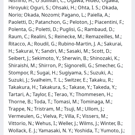
Nishino, H.; O’Sullivan, C.; Ogawa, Hideo; Ogawa,
Hiroyuki; Oguri, S.; Ohsaki, H.; Ohta, I. S.; Okada,
Norio; Okada, Nozomi; Pagano, L.; Paiella, A.;
Paoletti, D.; Patanchon, G.; Peloton, J.; Piacentini, F.;
Polenta, G.; Poletti, D.; Puglisi, G.; Rambaud, D.;
Raum, C.; Realini, S.; Reinecke, M.; Remazeilles, M.;
Ritacco, A.; Roudil, G.; Rubino-Martin, J. A.; Sakurai,
H.; Sakurai, Y.; Sandri, M.; Sasaki, M.; Scott, D.;
Seibert, J.; Sekimoto, Y.; Sherwin, B.; Shinozaki, K.;
Shiraishi, M.; Shirron, P.; Signorelli, G.; Smecher, G.;
Stompor, R.; Sugai, H.; Sugiyama, S.; Suzuki, A.;
Suzuki, J.; Svalheim, T. L.; Switzer, E.; Takaku, R.;
Takakura, H.; Takakura, S.; Takase, Y.; Takeda, Y.;
Tartari, A.; Taylor, E.; Terao, Y.; Thommesen, H.;
Thorne, B.; Toda, T.; Tomasi, M.; Tominaga, M.;
Trappe, N.; Tristram, M.; Tsuji, M.; Ullom, J.;
Vermeulen, G.; Vielva, P.; Villa, F.; Vissers, M.;
Vittorio, N.; Wehus, I.; Weller, J.; Wilms, J.; Winter, B.;
Wollack, E. J.; Yamasaki, N. Y.; Yoshida, T.; Yumoto, J.;