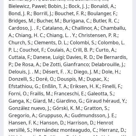
Bielewicz, Pawel; Bobin, J.; Bock, J. J.; Bonaldi, A.;
Bond, J. R.; Borrill, J.; Bouchet, F. R.; Boulanger, F.;
Bridges, M.; Bucher, M.; Burigana, C.; Butler, R. C.;
Cardoso, J. . F.; Catalano, A.; Challinor, A.; Chamballu,
A.; Chiang, H. C.; Chiang, L. . Y.; Christensen, P. R.;
Church, S.; Clements, D. L.; Colombi, S.; Colombo, L.
P. L.; Couchot, F.; Coulais, A.; Crill, B. P.; Curto, A.;
Cuttaia, F.; Danese, Luigi; Davies, R. D.; De Bernardis,
P.; De Rosa, A.; De Zotti, Gianfranco; Delabrouille, J.;
Delouis, J. . M.; Désert, F. . X.; Diego, J. M.; Dole, H.;
Donzelli, S.; Doré, O.; Douspis, M.; Dupac, X.;
Efstathiou, G.; Enßlin, T. A.; Eriksen, H. K.; Finelli, F.;
Forni, O.; Frailis, M.; Franceschi, E.; Galeotta, S.;
Ganga, K.; Giard, M.; Giardino, G.; Giraud héraud, Y.;
González nuevo, J.; Górski, K. M.; Gratton, S.;
Gregorio, A.; Gruppuso, A.; Gudmundsson, J. E.;
Hansen, F. K.; Hanson, D.; Harrison, D.; Henrot
versillé, S.; Hernández monteagudo, C.; Herranz, D.;