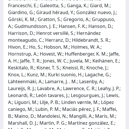
Franceschi, E.; Galeotta, S.; Ganga, K.; Giard, M.;
Giardino, G.; Giraud héraud, Y.; González nuevo, J.;
Górski, K. M.; Gratton, S.; Gregorio, A.; Gruppuso,
A.; Gudmundsson, J. E.; Hansen, F. K.; Hanson, D.;
Harrison, D.; Henrot versillé, S.; Hernández
monteagudo, C.; Herranz, D.; Hildebrandt, S. R.;
Hivon, E.; Ho, S.; Hobson, M.; Holmes, W. A.;
Hornstrup, A.; Hovest, W.; Huffenberger, K. M.; Jaffe,
A. H.; Jaffe, T. R.; Jones, W. C.; Juvela, M.; Keihänen, E.;
Keskitalo, R.; Kisner, T. S.; Kneissl, R.; Knoche, J.;
Knox, L.; Kunz, M.; Kurki suonio, H.; Lagache, G.;
Lähteenmäki, A.; Lamarre, J. . M.; Lasenby, A.;
Laureijs, R. J.; Lavabre, A.; Lawrence, C. R.; Leahy, J. P.;
Leonardi, R.; León tavares, J.; Lesgourgues, J.; Lewis,
A.; Liguori, M.; Lilje, P. B.; Linden vørnle, M.; López
caniego, M.; Lubin, P. M.; Maciás pérez, J. F.; Maffei,
B.; Maino, D.; Mandolesi, N.; Mangilli, A.; Maris, M.;
Marshall, D. J.; Martin, P. G.; Martínez gonzález, E.;