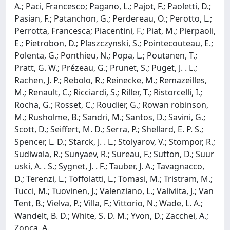
A.; Paci, Francesco; Pagano, L.; Pajot, F.; Paoletti, D.;
Pasian, F.; Patanchon, G.; Perdereau, O.; Perotto, L.;
Perrotta, Francesca; Piacentini, F.; Piat, M.; Pierpaoli,
E.; Pietrobon, D.; Plaszczynski, S.; Pointecouteau, E.;
Polenta, G.; Ponthieu, N.; Popa, L.; Poutanen, T.;
Pratt, G. W.; Prézeau, G.; Prunet, S.; Puget, J. . L.;
Rachen, J. P.; Rebolo, R.; Reinecke, M.; Remazeilles,
M.; Renault, C.; Ricciardi, S.; Riller, T.; Ristorcelli, I.;
Rocha, G.; Rosset, C.; Roudier, G.; Rowan robinson,
M.; Rusholme, B.; Sandri, M.; Santos, D.; Savini, G.;
Scott, D.; Seiffert, M. D.; Serra, P.; Shellard, E. P. S.;
Spencer, L. D.; Starck, J. . L.; Stolyarov, V.; Stompor, R.;
Sudiwala, R.; Sunyaev, R.; Sureau, F.; Sutton, D.; Suur
uski, A. . S.; Sygnet, J. . F.; Tauber, J. A.; Tavagnacco,
D.; Terenzi, L.; Toffolatti, L.; Tomasi, M.; Tristram, M.;
Tucci, M.; Tuovinen, J.; Valenziano, L.; Valiviita, J.; Van
Tent, B.; Vielva, P.; Villa, F.; Vittorio, N.; Wade, L. A.;
Wandelt, B. D.; White, S. D. M.; Yvon, D.; Zacchei, A.;
Zonca, A.