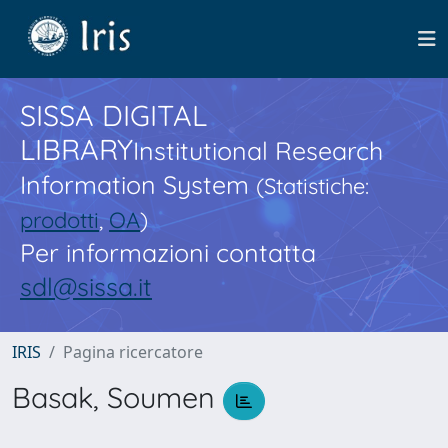
SISSA DIGITAL
LIBRARY
Institutional Research
Information System
(Statistiche:
prodotti
,
OA
)
Per informazioni contatta
sdl@sissa.it
IRIS
Pagina ricercatore
Basak, Soumen