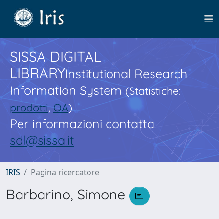
SISSA DIGITAL
LIBRARY
Institutional Research
Information System
(Statistiche:
prodotti
,
OA
)
Per informazioni contatta
sdl@sissa.it
IRIS
Pagina ricercatore
Barbarino, Simone