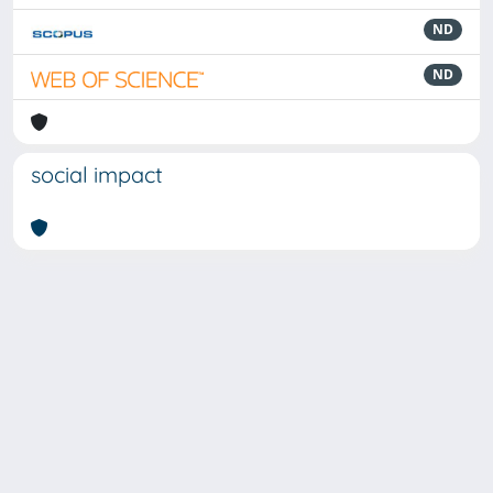
ND
ND
social impact