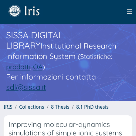
SISSA DIGITAL
LIBRARY
Institutional Research
Information System
(Statistiche:
prodotti
,
OA
)
Per informazioni contatta
sdl@sissa.it
IRIS
Collections
8 Thesis
8.1 PhD thesis
Improving molecular-dynamics
simulations of simple ionic systems