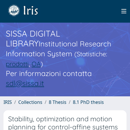
SISSA DIGITAL
LIBRARY
Institutional Research
Information System
(Statistiche:
prodotti
,
OA
)
Per informazioni contatta
sdl@sissa.it
IRIS
Collections
8 Thesis
8.1 PhD thesis
Stability, optimization and motion
planning for control-affine systems