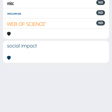
ND
ND
ND
social impact