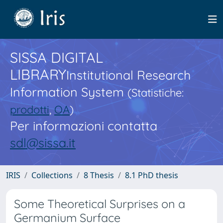
SISSA DIGITAL
LIBRARY
Institutional Research
Information System
(Statistiche:
prodotti
,
OA
)
Per informazioni contatta
sdl@sissa.it
IRIS
Collections
8 Thesis
8.1 PhD thesis
Some Theoretical Surprises on a
Germanium Surface