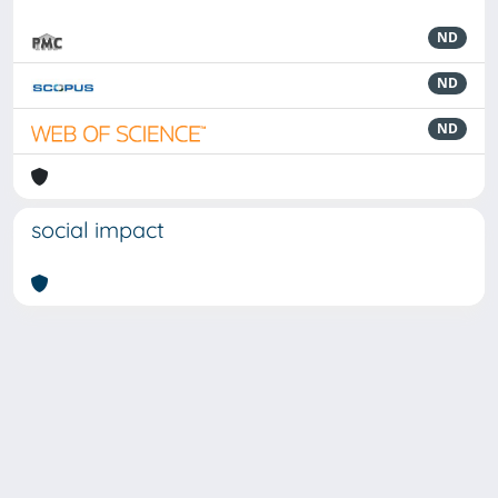
ND
ND
ND
social impact