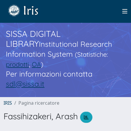
SISSA DIGITAL
LIBRARY
Institutional Research
Information System
(Statistiche:
prodotti
,
OA
)
Per informazioni contatta
sdl@sissa.it
IRIS
Pagina ricercatore
Fassihizakeri, Arash