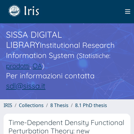
SISSA DIGITAL
LIBRARY
Institutional Research
Information System
(Statistiche:
prodotti
,
OA
)
Per informazioni contatta
sdl@sissa.it
IRIS
Collections
8 Thesis
8.1 PhD thesis
Time-Dependent Density Functional
Perturbation Theory: new