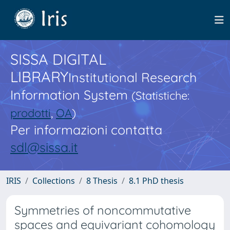
SISSA DIGITAL
LIBRARY
Institutional Research
Information System
(Statistiche:
prodotti
,
OA
)
Per informazioni contatta
sdl@sissa.it
IRIS
Collections
8 Thesis
8.1 PhD thesis
Symmetries of noncommutative
spaces and equivariant cohomology