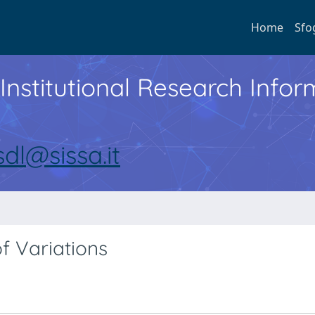
Home
Sfo
Institutional Research Inf
sdl@sissa.it
f Variations