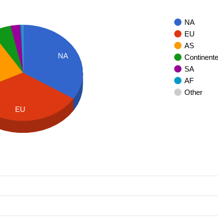
NA
EU
AS
NA
Continent
SA
AF
Other
EU