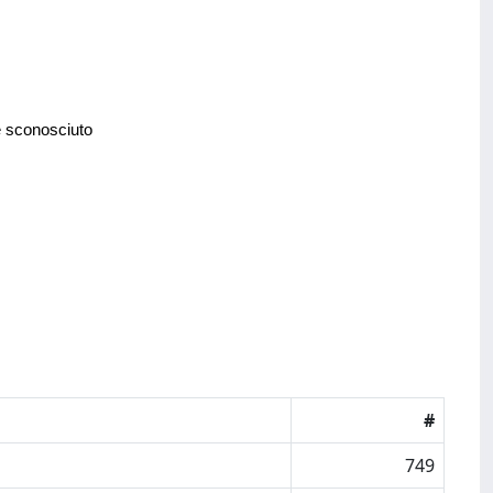
e sconosciuto
#
749