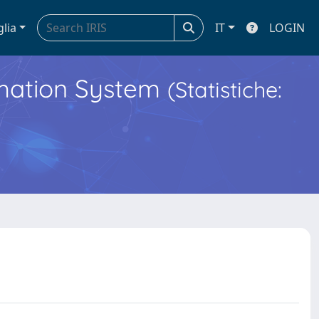
glia
IT
LOGIN
ormation System
(Statistiche: