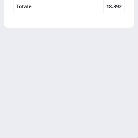
Totale
18.392
SISSA Library - Via Bonomea,
Powered by IRIS
about