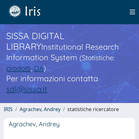
SISSA DIGITAL
LIBRARY
Institutional Research
Information System
(Statistiche:
prodotti
,
OA
)
Per informazioni contatta
sdl@sissa.it
IRIS
Agrachev, Andrey
statistiche ricercatore
Agrachev, Andrey