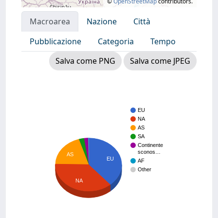
©
OpenStreetMap
contributors.
Macroarea
Nazione
Città
Pubblicazione
Categoria
Tempo
Salva come PNG
Salva come JPEG
EU
NA
AS
SA
Continente
sconos…
AS
EU
AF
Other
NA